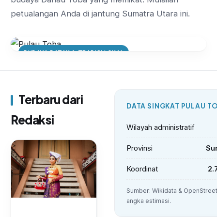
petualangan Anda di jantung Sumatra Utara ini.
BUDAYA BATAK & TRADISI LOKAL
Mengenal Upacara Mangokal Holi:
Ritual Adat Batak di Pulau Toba
yang Sarat Makna
Terbaru dari
DATA SINGKAT PULAU T
Redaksi
Wilayah administratif
Provinsi
Su
Koordinat
2.
Sumber: Wikidata & OpenStree
angka estimasi.