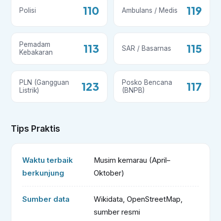
110
119
Polisi
Ambulans / Medis
Pemadam
113
115
SAR / Basarnas
Kebakaran
PLN (Gangguan
Posko Bencana
123
117
Listrik)
(BNPB)
Tips Praktis
Waktu terbaik
Musim kemarau (April–
berkunjung
Oktober)
Sumber data
Wikidata, OpenStreetMap,
sumber resmi