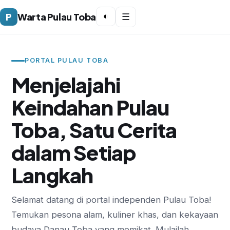
P
Warta Pulau Toba
◐
☰
PORTAL PULAU TOBA
Menjelajahi
Keindahan Pulau
Toba, Satu Cerita
dalam Setiap
Langkah
Selamat datang di portal independen Pulau Toba!
Temukan pesona alam, kuliner khas, dan kekayaan
budaya Danau Toba yang memikat. Mulailah